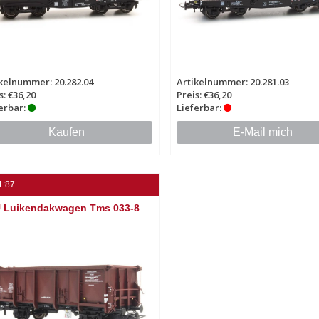
kelnummer: 20.282.04
Artikelnummer: 20.281.03
s: €36,20
Preis: €36,20
erbar:
Lieferbar:
Kaufen
E-Mail mich
1:87
 Luikendakwagen Tms 033-8