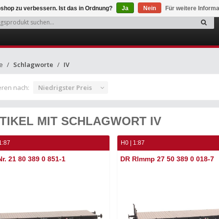
shop zu verbessern. Ist das in Ordnung?
Ja
Nein
Für weitere Inform
e
Schlagworte
IV
eren nach:
Niedrigster Preis
TIKEL MIT SCHLAGWORT IV
1:87
H0 | 1:87
r. 21 80 389 0 851-1
DR Rlmmp 27 50 389 0 018-7