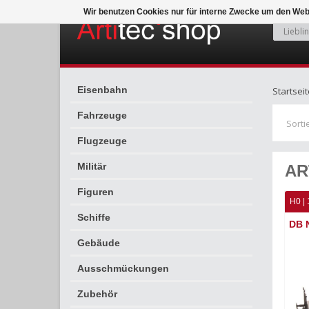
Wir benutzen Cookies nur für interne Zwecke um den Web
Eisenbahn
Startseit
Fahrzeuge
Sorti
Flugzeuge
Militär
AR
Figuren
H0 | 
Schiffe
DB N
Gebäude
Ausschmückungen
Zubehör